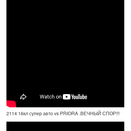
2114 16кл супер авто vs PRIORA .ВЕЧНЫЙ СПОР!!!