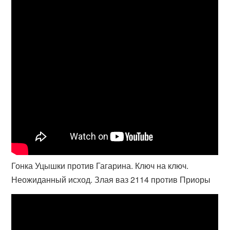
Гонка Уцышки против Гагарина. Ключ на ключ.
Неожиданный исход. Злая ваз 2114 против Приоры