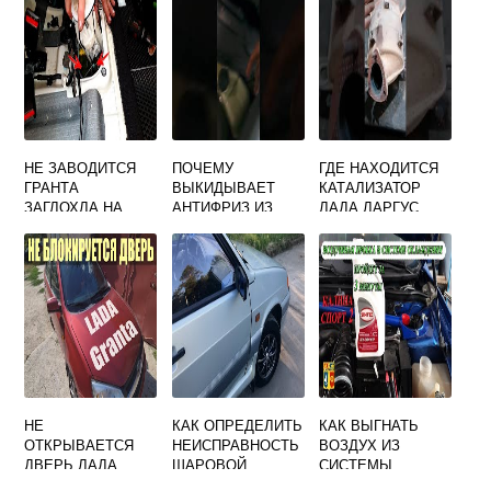
НЕ ЗАВОДИТСЯ
ПОЧЕМУ
ГДЕ НАХОДИТСЯ
ГРАНТА
ВЫКИДЫВАЕТ
КАТАЛИЗАТОР
ЗАГЛОХЛА НА
АНТИФРИЗ ИЗ
ЛАДА ЛАРГУС
ХОДУ СТАРТЕР
РАСШИРИТЕЛЬНО
КРУТИТ
ГО БАЧКА НА
БЕНЗОНАСОС
ПРИОРЕ
РАБОТАЕТ
НЕ
КАК ОПРЕДЕЛИТЬ
КАК ВЫГНАТЬ
ОТКРЫВАЕТСЯ
НЕИСПРАВНОСТЬ
ВОЗДУХ ИЗ
ДВЕРЬ ЛАДА
ШАРОВОЙ
СИСТЕМЫ
ГРАНТА
ОПОРЫ НА
ОХЛАЖДЕНИЯ