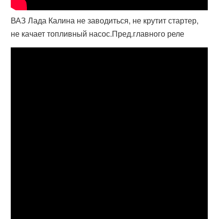
ВАЗ Лада Калина не заводиться, не крутит стартер,
не качает топливный насос.Пред.главного реле