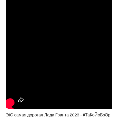
ЭtО самая дорогая Лада Гранта 2023 - #ТаКоЙоБзОр