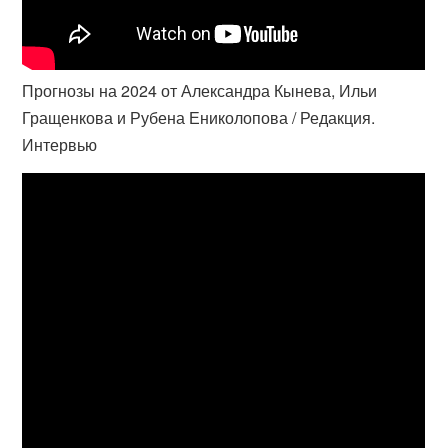
Прогнозы на 2024 от Александра Кынева, Ильи
Гращенкова и Рубена Ениколопова / Редакция.
Интервью