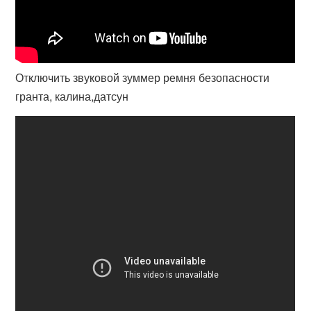
Отключить звуковой зуммер ремня безопасности
гранта, калина,датсун