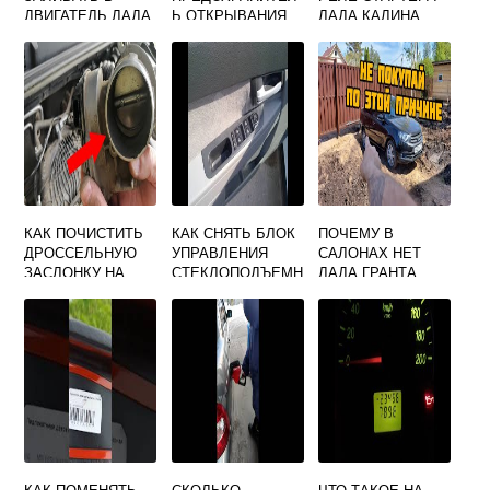
ДВИГАТЕЛЬ ЛАДА
Ь ОТКРЫВАНИЯ
ЛАДА КАЛИНА
КАЛИНА 16
БАГАЖНИКА НА
КЛАПАНОВ 106 Л
ПРИОРЕ
С ЛУЧШЕ
КАК ПОЧИСТИТЬ
КАК СНЯТЬ БЛОК
ПОЧЕМУ В
ДРОССЕЛЬНУЮ
УПРАВЛЕНИЯ
САЛОНАХ НЕТ
ЗАСЛОНКУ НА
СТЕКЛОПОДЪЕМН
ЛАДА ГРАНТА
ВЕСТЕ
ИКАМИ НА
ПРИОРЕ
КАК ПОМЕНЯТЬ
СКОЛЬКО
ЧТО ТАКОЕ НА