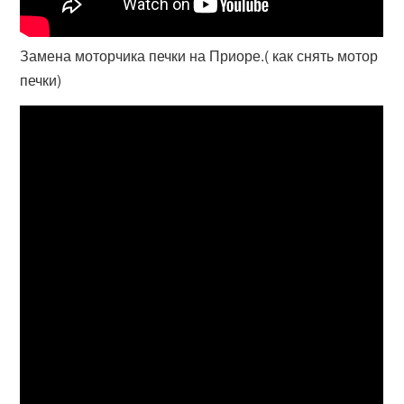
Замена моторчика печки на Приоре.( как снять мотор
печки)