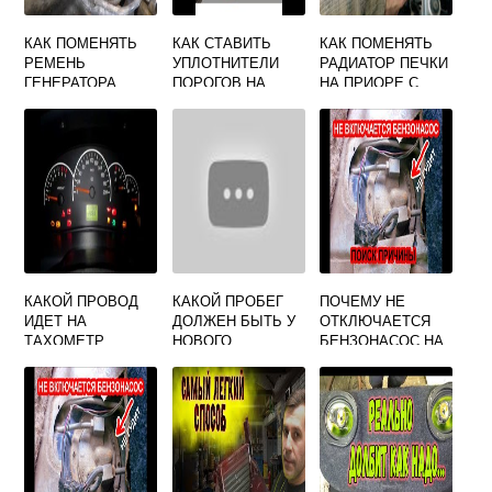
КАК ПОМЕНЯТЬ
КАК СТАВИТЬ
КАК ПОМЕНЯТЬ
РЕМЕНЬ
УПЛОТНИТЕЛИ
РАДИАТОР ПЕЧКИ
ГЕНЕРАТОРА
ПОРОГОВ НА
НА ПРИОРЕ С
ПРИОРА 16 КЛ
ГРАНТУ
КОНДИЦИОНЕРО
БЕЗ
М ХАЛЛА
КОНДИЦИОНЕРА
КАКОЙ ПРОВОД
КАКОЙ ПРОБЕГ
ПОЧЕМУ НЕ
ИДЕТ НА
ДОЛЖЕН БЫТЬ У
ОТКЛЮЧАЕТСЯ
ТАХОМЕТР
НОВОГО
БЕНЗОНАСОС НА
ПРИОРА
АВТОМОБИЛЯ ИЗ
ГРАНТЕ
САЛОНА ЛАДА
ГРАНТА