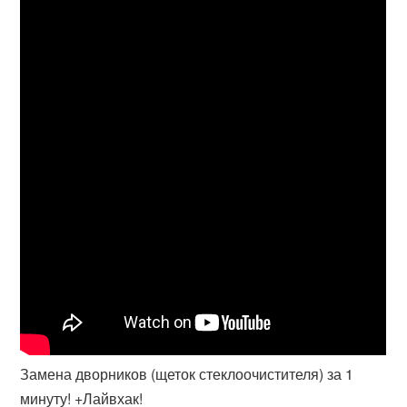
Замена дворников (щеток стеклоочистителя) за 1
минуту! +Лайвхак!