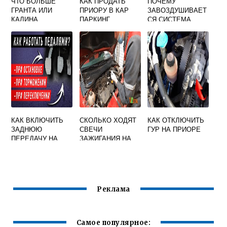
ЧТО БОЛЬШЕ
КАК ПРОДАТЬ
ПОЧЕМУ
ГРАНТА ИЛИ
ПРИОРУ В КАР
ЗАВОЗДУШИВАЕТ
КАЛИНА
ПАРКИНГ
СЯ СИСТЕМА
ОХЛАЖДЕНИЯ
ЛАДА КАЛИНА
КАК ВКЛЮЧИТЬ
СКОЛЬКО ХОДЯТ
КАК ОТКЛЮЧИТЬ
ЗАДНЮЮ
СВЕЧИ
ГУР НА ПРИОРЕ
ПЕРЕДАЧУ НА
ЗАЖИГАНИЯ НА
ГРАНТЕ
ВЕСТЕ
МЕХАНИКА
ВИДЕО
Реклама
Самое популярное: