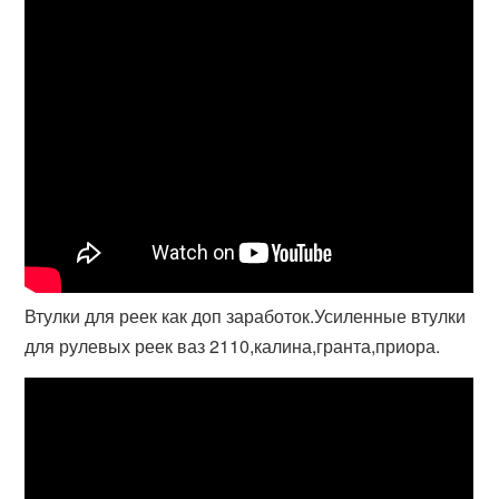
Втулки для реек как доп заработок.Усиленные втулки
для рулевых реек ваз 2110,калина,гранта,приора.