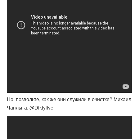
Но, позвольте, как же они служили в очистке? Михаил
Чаплыга. @Dikiylive