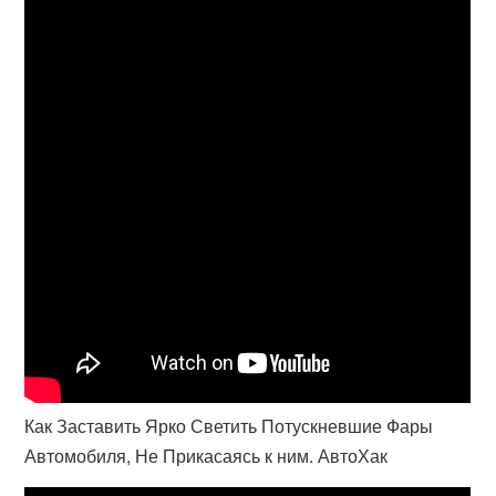
Как Заставить Ярко Светить Потускневшие Фары
Автомобиля, Не Прикасаясь к ним. АвтоХак