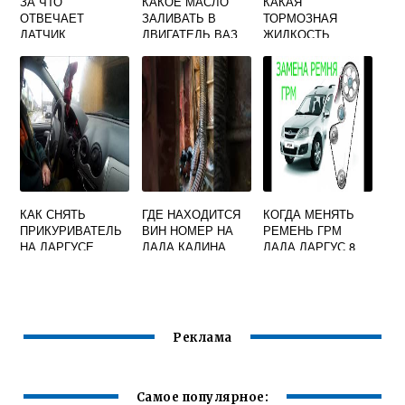
ЗА ЧТО
КАКОЕ МАСЛО
КАКАЯ
ОТВЕЧАЕТ
ЗАЛИВАТЬ В
ТОРМОЗНАЯ
ДАТЧИК
ДВИГАТЕЛЬ ВАЗ
ЖИДКОСТЬ
ТЕМПЕРАТУРЫ
ПРИОРА 16
ЗАЛИТА В ЛАДА
ПРИОРА
КЛАПАННАЯ
ВЕСТА С ЗАВОДА
ЧТОБЫ НЕ
СТУЧАЛИ
ГИДРОКОМПЕНСА
ТОРЫ
КАК СНЯТЬ
ГДЕ НАХОДИТСЯ
КОГДА МЕНЯТЬ
ПРИКУРИВАТЕЛЬ
ВИН НОМЕР НА
РЕМЕНЬ ГРМ
НА ЛАРГУСЕ
ЛАДА КАЛИНА
ЛАДА ЛАРГУС 8
КЛАПАНОВ
Реклама
Самое популярное: