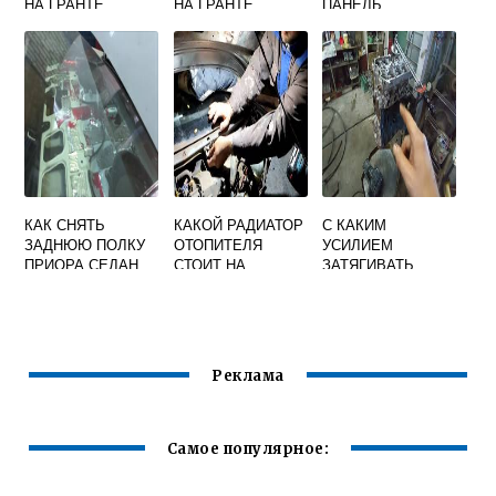
НА ГРАНТЕ
НА ГРАНТЕ
ПАНЕЛЬ
КАК СНЯТЬ
КАКОЙ РАДИАТОР
С КАКИМ
ЗАДНЮЮ ПОЛКУ
ОТОПИТЕЛЯ
УСИЛИЕМ
ПРИОРА СЕДАН
СТОИТ НА
ЗАТЯГИВАТЬ
ПРИОРЕ БЕЗ
ШАТУНЫ НА
КОНДИЦИОНЕРА
ПРИОРЕ 16
КЛАПАНОВ
Реклама
Самое популярное: