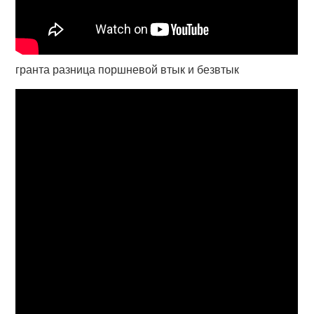
гранта разница поршневой втык и безвтык