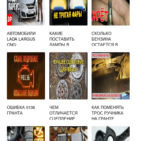
АВТОМОБИЛИ
КАКИЕ
СКОЛЬКО
LADA LARGUS
ПОСТАВИТЬ
БЕНЗИНА
CNG:
ЛАМПЫ В
ОСТАЕТСЯ В
КОМПЛЕКТАЦИЯ,
БЛИЖНИЙ СВЕТ
БАКЕ КОГДА
ТЕХНИЧЕСКИЕ
ПРИОРА
ЗАГОРАЕТСЯ
ХАРАКТЕРИСТИК
ЛАМПОЧКА ЛАДА
И
КАЛИНА 1
ОШИБКА 0136
ЧЕМ
КАК ПОМЕНЯТЬ
ГРАНТА
ОТЛИЧАЕТСЯ
ТРОС РУЧНИКА
СЦЕПЛЕНИЕ
НА ГРАНТЕ
КАЛИНЫ ОТ
ГРАНТЫ