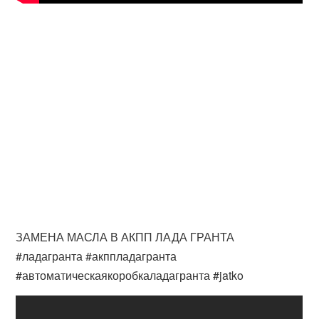
ЗАМЕНА МАСЛА В АКПП ЛАДА ГРАНТА
#ладагранта #акппладагранта
#автоматическаякоробкаладагранта #jatko