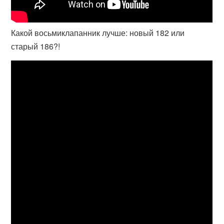
Какой восьмиклапанник лучше: новый 182 или
старый 186?!