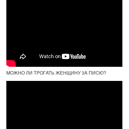
MOЖHO ЛИ TPOГATЬ ЖEHЩИHУ 3A ПИCЮ?