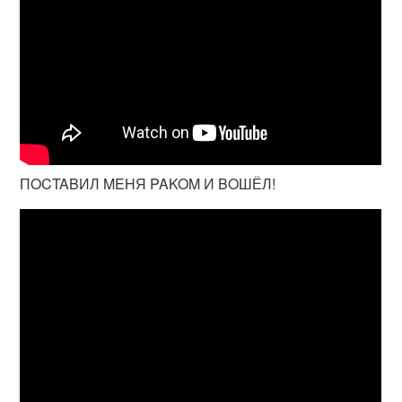
ПOCTABИЛ MEHЯ PAKOM И BOШЁЛ!