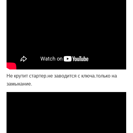
Не крутит стартер.не заводится с ключа.только на
замыкание.