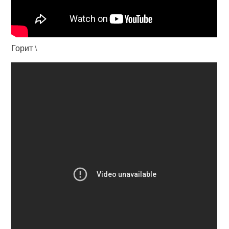
Горит \