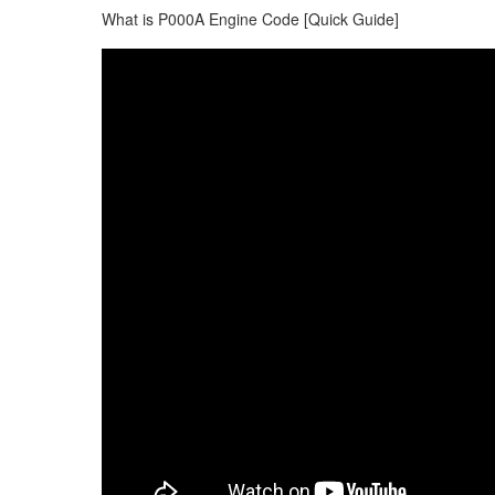
What is P000A Engine Code [Quick Guide]