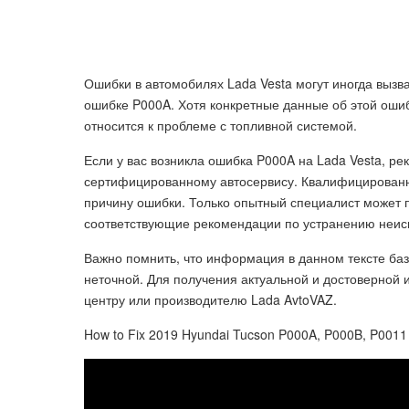
Ошибки в автомобилях Lada Vesta могут иногда вызва
ошибке P000A. Хотя конкретные данные об этой ошиб
относится к проблеме с топливной системой.
Если у вас возникла ошибка P000A на Lada Vesta, ре
сертифицированному автосервису. Квалифицированны
причину ошибки. Только опытный специалист может
соответствующие рекомендации по устранению неис
Важно помнить, что информация в данном тексте ба
неточной. Для получения актуальной и достоверной
центру или производителю Lada AvtoVAZ.
How to Fix 2019 Hyundai Tucson P000A, P000B, P001