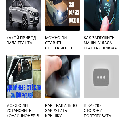
КАКОЙ ПРИВОД
МОЖНО ЛИ
КАК ЗАГЛУШИТЬ
ЛАДА ГРАНТА
СТАВИТЬ
МАШИНУ ЛАДА
СВЕТОДИОДНЫЕ
ГРАНТА С КЛЮЧА
ЛАМПЫ В ДХО НА
ВЕСТУ
МОЖНО ЛИ
КАК ПРАВИЛЬНО
В КАКУЮ
УСТАНОВИТЬ
ЗАКРУТИТЬ
СТОРОНУ
КОНДИЦИОНЕР В
КРЫШКУ
ПОДТЯГИВАТЬ
ПРИОРУ
РАСШИРИТЕЛЬНО
РУЛЕВУЮ РЕЙКУ
ГО БАЧКА НА
НА ГРАНТЕ С ЭУР