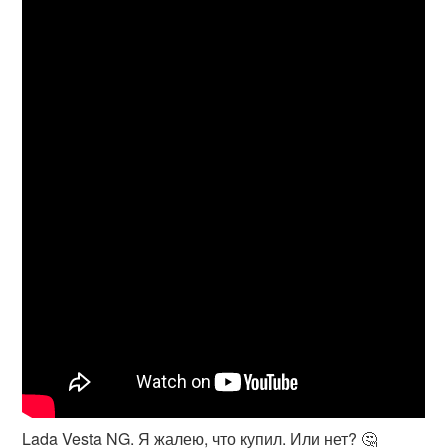
Lada Vesta NG. Я жалею, что купил. Или нет? 🤔