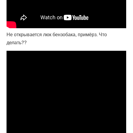
Не открывается люк бензобака, примёрз. Что
делать??