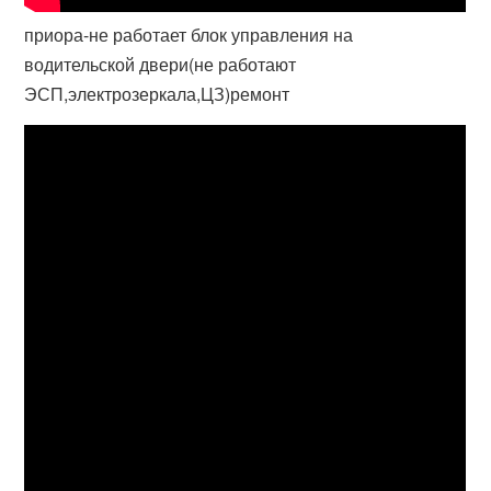
приора-не работает блок управления на
водительской двери(не работают
ЭСП,электрозеркала,ЦЗ)ремонт