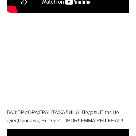
ВАЗ;ПРИОРА;ГРАНТА;КАЛИНА; Педаль Е-газ;Не
едет;Провалы; Не тянет; ПРОБЛЕММА РЕШЕНА!!!!