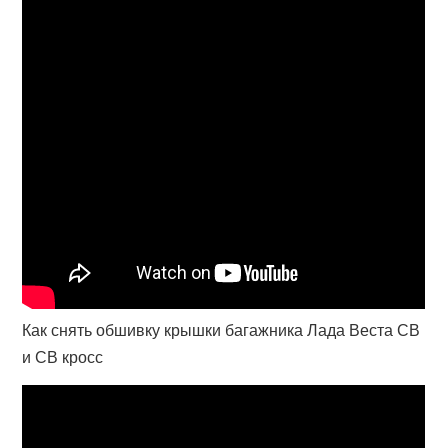
Как снять обшивку крышки багажника Лада Веста СВ
и СВ кросс