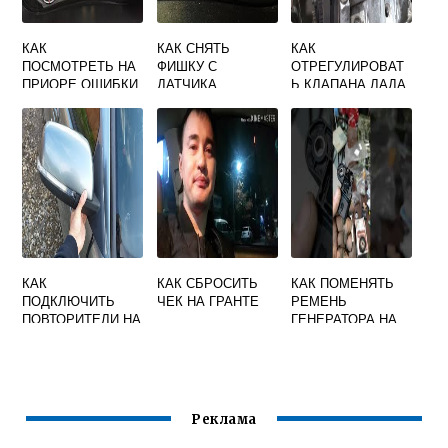
КАК
КАК СНЯТЬ
КАК
ПОСМОТРЕТЬ НА
ФИШКУ С
ОТРЕГУЛИРОВАТ
ПРИОРЕ ОШИБКИ
ДАТЧИКА
Ь КЛАПАНА ЛАДА
ЧЕРЕЗ БОРТОВОЙ
ДАВЛЕНИЯ
КАЛИНА 8
КОМПЬЮТЕР
МАСЛА ЛАДА
КЛАПАНОВ
КАЛИНА
КАК
КАК СБРОСИТЬ
КАК ПОМЕНЯТЬ
ПОДКЛЮЧИТЬ
ЧЕК НА ГРАНТЕ
РЕМЕНЬ
ПОВТОРИТЕЛИ НА
ГЕНЕРАТОРА НА
ЗЕРКАЛАХ
ЛАРГУСЕ 16
ПРИОРА К
КЛАПАННОМ С
ГАБАРИТАМ
КОНДИЦИОНЕРО
М
Реклама