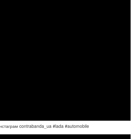
нстаграм contrabanda_ua #lada #automobile