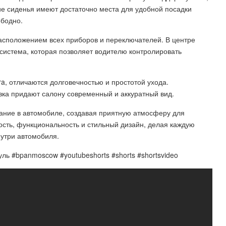
ие сиденья имеют достаточно места для удобной посадки
ободно.
асположением всех приборов и переключателей. В центре
истема, которая позволяет водителю контролировать
a, отличаются долговечностью и простотой ухода.
вка придают салону современный и аккуратный вид.
ание в автомобиле, создавая приятную атмосферу для
ность, функциональность и стильный дизайн, делая каждую
утри автомобиля.
ль #bpanmoscow #youtubeshorts #shorts #shortsvideo