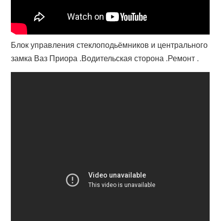
Блок управления стеклоподьёмников и центрального
замка Ваз Приора .Водительская сторона .Ремонт .