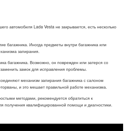
ашего автомобиля Lada Vesta не закрывается, есть несколько
ытие багажника. Иногда предметы внутри багажника или
еханизма запирания.
амка багажника. Возможно, он поврежден или затерся со
я заменить замок для исправления проблемы.
 соединяют механизм запирания багажника с салоном
оторваны, и это мешает правильной работе механизма.
ростыми методами, рекомендуется обратиться к
ля получения квалифицированной помощи и диагностики.