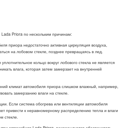
 Lada Priora по нескольким причинам:
биля приора недостаточно активная циркуляция воздуха,
аться на лобовом стекле, позднее превращаясь в лед.
и уплотнительное кольцо вокруг лобового стекла не является
икать влага, которая затем замерзает на внутренней
енний климат автомобиля приора слишком влажный, например,
твовать замерзанию влаги на стекле.
ции. Если система обогрева или вентиляции автомобиля
ет привести к неравномерному распределению тепла и влаги
м стекле.
три автомобиля Lada Priora, рекомендуется обеспечивать