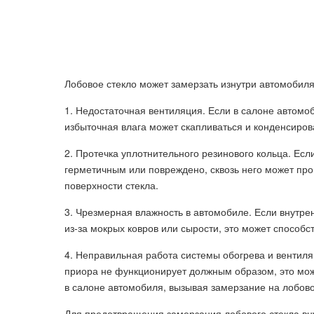
Лобовое стекло может замерзать изнутри автомобиля
1. Недостаточная вентиляция. Если в салоне автомо
избыточная влага может скапливаться и конденсиров
2. Протечка уплотнительного резинового кольца. Есл
герметичным или повреждено, сквозь него может прон
поверхности стекла.
3. Чрезмерная влажность в автомобиле. Если внутр
из-за мокрых ковров или сырости, это может способс
4. Неправильная работа системы обогрева и вентиля
приора не функционирует должным образом, это мож
в салоне автомобиля, вызывая замерзание на лобово
Для предотвращения замерзания лобового стекла вну