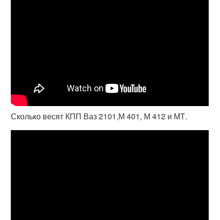
Сколько весят КПП Ваз 2101,М 401, М 412 и МТ.